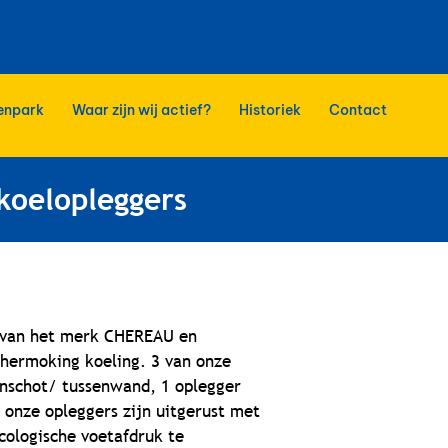
enpark
Waar zijn wij actief?
Historiek
Contact
koelopleggers
n van het merk CHEREAU en
hermoking koeling. 3 van onze
nschot/ tussenwand, 1 oplegger
 onze opleggers zijn uitgerust met
ologische voetafdruk te