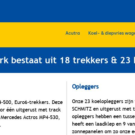
Acutra
Koel- & diepvries wag
k bestaat uit 18 trekkers & 23 
Opleggers
Onze 23 koelopleggers zij
-500, Euro6-trekkers. Deze
SCHMITZ en uitgerust met t
or één uitgerust met track
opleggers hebben een tusse
 Mercedes Actros MP4-530,
heeft een laadklep en 9 van
.
zonnepanelen om zo onze ec