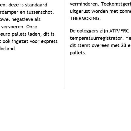
verminderen. Toekomstgeric
en: deze is standaard
uitgerust worden met zonn
erdamper en tussenschot.
THERMOKING.
owel negatieve als
 vervoeren. Onze
De opleggers zijn ATP/FRC-
ro pallets laden, dit is
temperatuurregistrator. H
t ook ingezet voor express
dit stemt overeen met 33 eu
derland.
pallets.