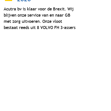
Acutra bv is klaar voor de Brexit. Wij
blijven onze service van en naar GB
met zorg uitvoeren. Onze vloot
bestaat reeds uit 8 VOLVO FH 3-assers
zodoende dat wij de blijvende vraag
aan transporten van en naar GB
aankunnen. Ondertussen zijn reeds 9
van onze koelopleggers uitgerust met
zonnepanelen.
2021 - FEEST
30 jaar Acutra bv en wij blijven
investeren in de nieuwste én
milieuvriendelijkste technologieën op
het gebied van trekkers en
koelopleggers. De dagelijkse